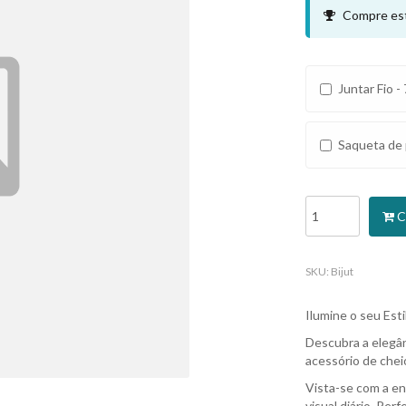
Compre est
Juntar Fio - 
Saqueta de 
C
SKU:
Bijut
Ilumine o seu Es
Descubra a elegâ
acessório de cheio
Vista-se com a en
visual diário. Pe