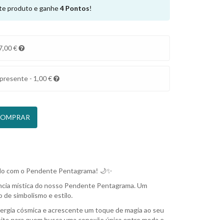
e produto e ganhe
4
Pontos
!
7,00 €
presente - 1,00 €
OMPRAR
tilo com o Pendente Pentagrama! 🌙✨
ncia mística do nosso Pendente Pentagrama. Um
 de simbolismo e estilo.
ergia cósmica e acrescente um toque de magia ao seu
rfeito para quem busca uma conexão única entre moda e